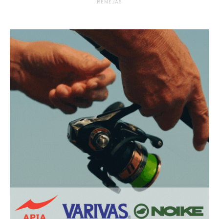
RĖMĖJAS