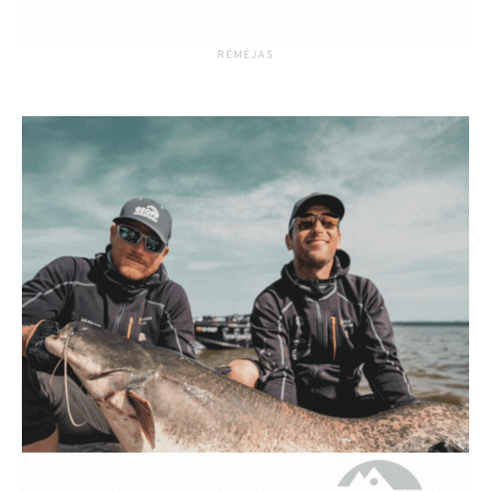
RĖMĖJAS