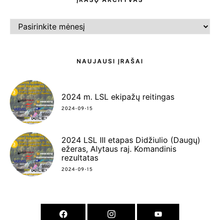
ĮRAŠŲ
ARCHYVAS
NAUJAUSI ĮRAŠAI
2024 m. LSL ekipažų reitingas
2024-09-15
2024 LSL III etapas Didžiulio (Daugų)
ežeras, Alytaus raj. Komandinis
rezultatas
2024-09-15