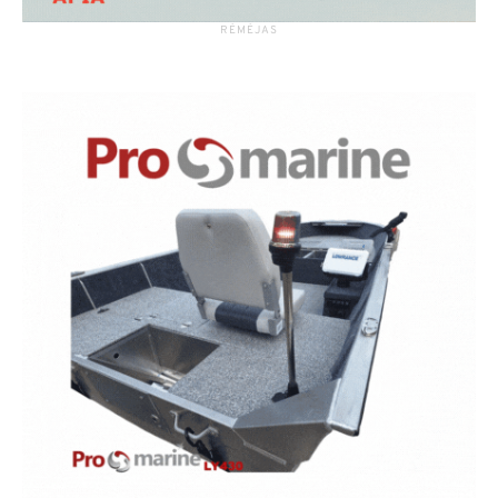
RĖMĖJAS