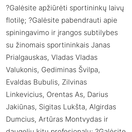
?Galėsite apžiūrėti sportininkų laivų
flotilę; ?Galėsite pabendrauti apie
spiningavimo ir įrangos subtilybes
su žinomais sportininkais Janas
Prialgauskas, Vladas Vladas
Valukonis, Gediminas Švilpa,
Evaldas Bubulis, Zilvinas
Linkevicius, Orentas As, Darius
Jakiūnas, Sigitas Lukšta, Algirdas
Dumcius, Artūras Montvydas ir
daugeliu kitų profesionalų; ?Galėsite