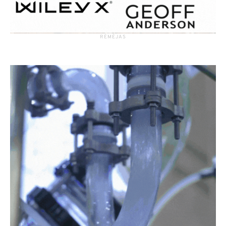
RĖMĖJAS