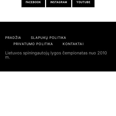
FACEBOOK
INSTAGRAM
YOUTUBE
PRADŽIA
SLAPUKŲ POLITIKA
PRIVATUMO POLITIKA
KONTAKTAI
Lietuvos spiningautojų lygos čempionatas nuo 2010
m.