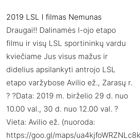
2019 LSL I filmas Nemunas
Draugai‼ Dalinamės I-ojo etapo
filmu ir visų LSL sportininkų vardu
kviečiame Jus visus mažus ir
didelius apsilankyti antrojo LSL
etapo varžybose Avilio ež., Zarasų r.
? ?Data: 2019 m. birželio 29 d. nuo
10.00 val., 30 d. nuo 12.00 val. ?
Vieta: Avilio ež. (nuoroda:
https://goo.gl/maps/ua4kjfoWRZNLc8