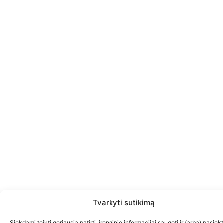
Tvarkyti sutikimą
Siekdami teikti geriausią patirtį, įrenginio informacijai saugoti ir (arba) pasiekt