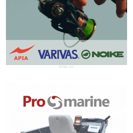
RĖMĖJAS