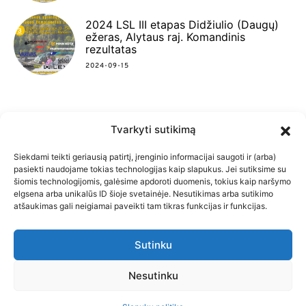
2024 LSL III etapas Didžiulio (Daugų)
ežeras, Alytaus raj. Komandinis
rezultatas
2024-09-15
Tvarkyti sutikimą
FACEBOOK
INSTAGRAM
YOUTUBE
Siekdami teikti geriausią patirtį, įrenginio informacijai saugoti ir (arba)
pasiekti naudojame tokias technologijas kaip slapukus. Jei sutiksime su
šiomis technologijomis, galėsime apdoroti duomenis, tokius kaip naršymo
elgsena arba unikalūs ID šioje svetainėje. Nesutikimas arba sutikimo
atšaukimas gali neigiamai paveikti tam tikras funkcijas ir funkcijas.
PRADŽIA
SLAPUKŲ POLITIKA
Sutinku
PRIVATUMO POLITIKA
KONTAKTAI
Lietuvos spiningautojų lygos čempionatas nuo 2010
Nesutinku
m.