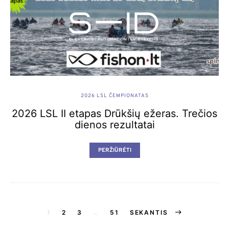
2026 LSL ČEMPIONATAS
2026 LSL II etapas Drūkšių ežeras. Trečios
dienos rezultatai
PERŽIŪRĖTI
Įrašų
1
2
3
…
51
SEKANTIS
puslapiavimas