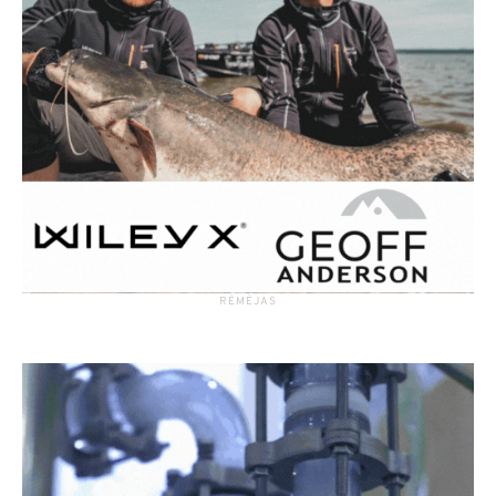
RĖMĖJAS