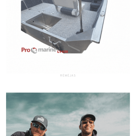
RĖMĖJAS