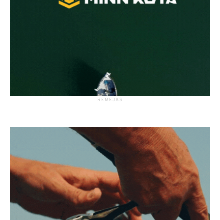
RĖMĖJAS