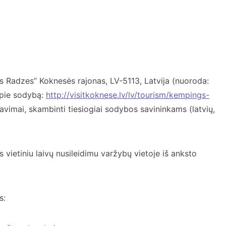
 Radzes” Koknesės rajonas, LV-5113, Latvija (nuoroda:
apie sodybą:
http://visitkoknese.lv/lv/tourism/kempings-
avimai, skambinti tiesiogiai sodybos savininkams (latvių,
 vietiniu laivų nusileidimu varžybų vietoje iš anksto
s: