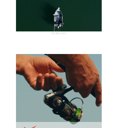
RĖMĖJAS