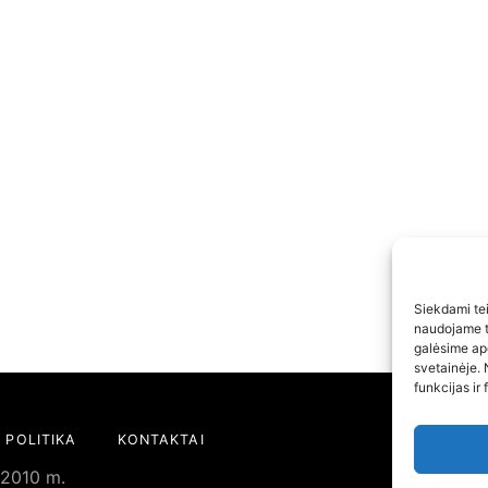
Siekdami teik
naudojame to
galėsime ap
svetainėje. 
funkcijas ir 
 POLITIKA
KONTAKTAI
 2010 m.