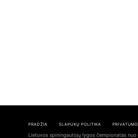
PRADŽIA
SLAPUKŲ POLITIKA
PRIVATUMO
Lietuvos spiningautojų lygos čempionatas nuo