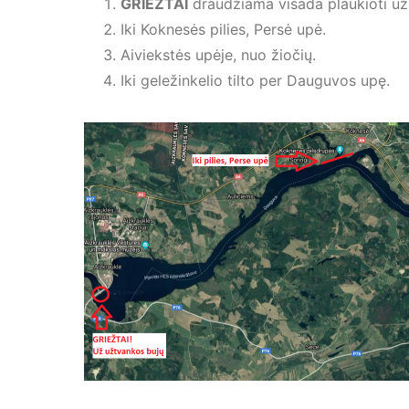
GRIEŽTAI
draudžiama visada plaukioti už
Iki Koknesės pilies, Persė upė.
Aiviekstės upėje, nuo žiočių.
Iki geležinkelio tilto per Dauguvos upę.