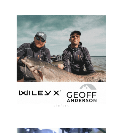
RĖMĖJAS