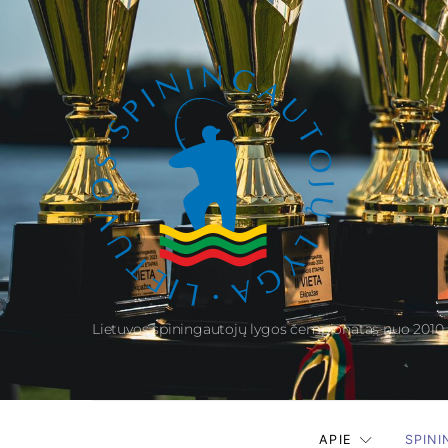
Lietuvos spiningautojų lygos čempionatas nuo 2010
APIE
SPIN