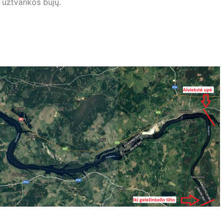
 užtvankos bujų.