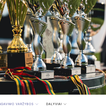
 m.
INGAVIMO VARŽYBOS
DALYVIAI