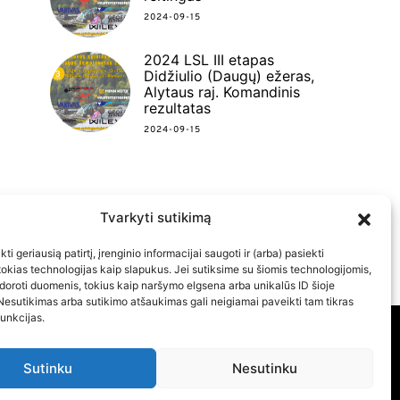
2024-09-15
2024 LSL III etapas
Didžiulio (Daugų) ežeras,
Alytaus raj. Komandinis
rezultatas
2024-09-15
Tvarkyti sutikimą
FACEBOOK
INSTAGRAM
YOUTUBE
ti geriausią patirtį, įrenginio informacijai saugoti ir (arba) pasiekti
kias technologijas kaip slapukus. Jei sutiksime su šiomis technologijomis,
doroti duomenis, tokius kaip naršymo elgsena arba unikalūs ID šioje
Nesutikimas arba sutikimo atšaukimas gali neigiamai paveikti tam tikras
funkcijas.
Sutinku
Nesutinku