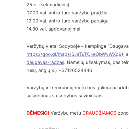
25 d. (sekmadienis):
07.00 val. antro turo varžybų pradžia
13.00 val. antro turo varžybų pabaiga
14.30 val. apdovanojimai
Varžybų vieta: Sodyboje – kempinge “Daugavas
https://goo.gl/maps/SJaTuTCKeQbWvWXq9
), 
daugavas-radzes
. Namelių užsakymas, pasiteir
rusų, anglų k.) +37126524446
Varžybų ir treniruočių metu bus galima naudotis
susiderinus su sodybos savininkais.
DĖMESIO!
Varžybų metu
DRAUDŽIAMOS
zono