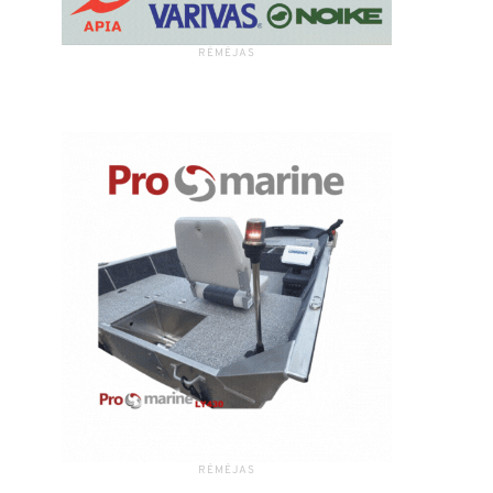
RĖMĖJAS
RĖMĖJAS