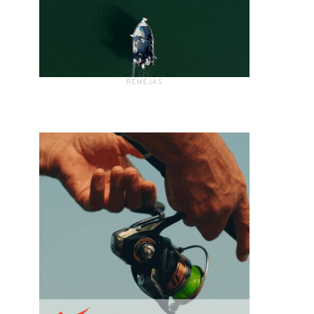
RĖMĖJAS