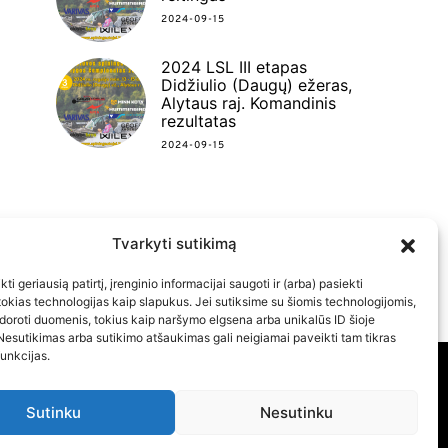
2024-09-15
2024 LSL III etapas
Didžiulio (Daugų) ežeras,
Alytaus raj. Komandinis
rezultatas
2024-09-15
Tvarkyti sutikimą
FACEBOOK
INSTAGRAM
YOUTUBE
ti geriausią patirtį, įrenginio informacijai saugoti ir (arba) pasiekti
kias technologijas kaip slapukus. Jei sutiksime su šiomis technologijomis,
doroti duomenis, tokius kaip naršymo elgsena arba unikalūs ID šioje
Nesutikimas arba sutikimo atšaukimas gali neigiamai paveikti tam tikras
funkcijas.
Sutinku
Nesutinku