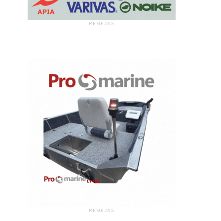
RĖMĖJAS
RĖMĖJAS