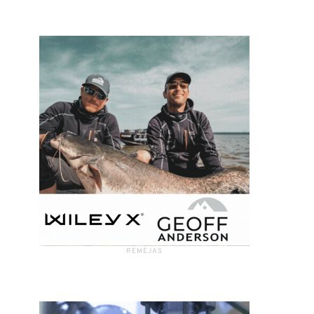
RĖMĖJAS