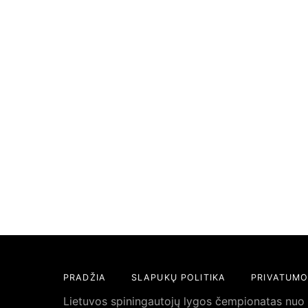
PRADŽIA
SLAPUKŲ POLITIKA
PRIVATUMO
Lietuvos spiningautojų lygos čempionatas nuo