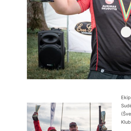
Eki
Sudė
(Šve
Klub