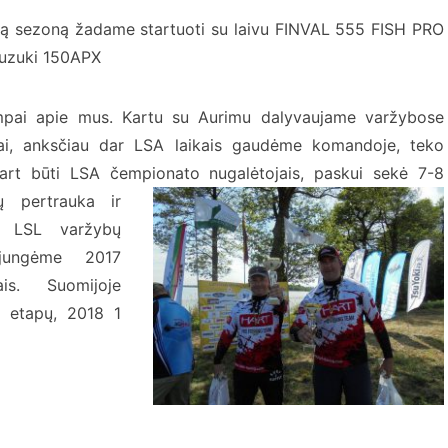
ą sezoną žadame startuoti su laivu FINVAL 555 FISH PRO
uzuki 150APX
mpai apie mus. Kartu su Aurimu dalyvaujame varžybose
iai, anksčiau dar LSA laikais gaudėme komandoje, teko
kart būti LSA čempionato
nugalėtojais, paskui sekė 7-8
ų pertrauka ir
e LSL varžybų
sijungėme 2017
ais. Suomijoje
ų etapų, 2018 1