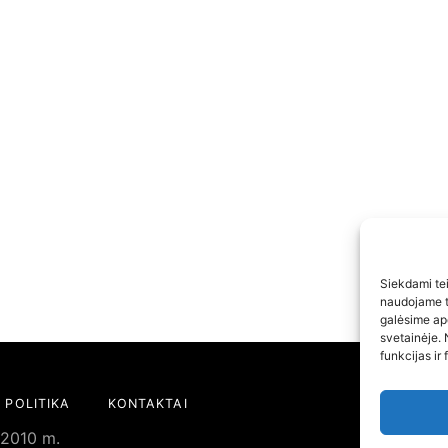
Siekdami teik
naudojame to
galėsime ap
svetainėje. 
funkcijas ir 
 POLITIKA
KONTAKTAI
 2010 m.