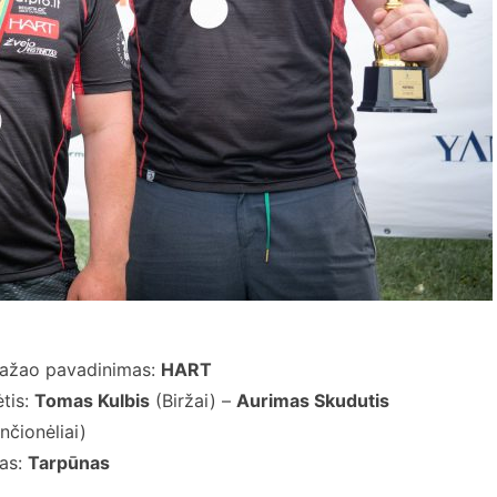
pažao pavadinimas:
HART
tis:
Tomas Kulbis
(Biržai) –
Aurimas Skudutis
nčionėliai)
as:
Tarpūnas