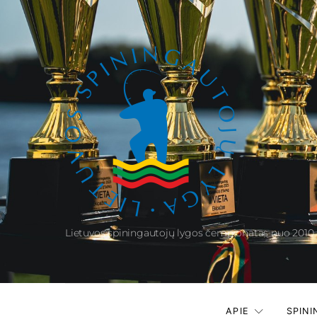
Lietuvos spiningautojų lygos čempionatas nuo 2010
APIE
SPIN