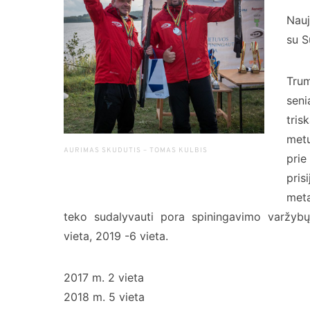
Nauj
su S
Tru
sen
tris
met
AURIMAS SKUDUTIS – TOMAS KULBIS
pri
pri
met
teko sudalyvauti pora spiningavimo varžyb
vieta, 2019 -6 vieta.
2017 m. 2 vieta
2018 m. 5 vieta