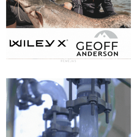
RĖMĖJAS