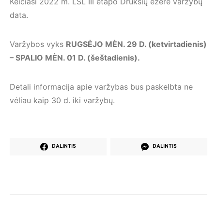
Keičiasi 2022 m. LSL III etapo Drūkšių ežere varžybų
data.
Varžybos vyks
RUGSĖJO MĖN. 29 D. (ketvirtadienis)
– SPALIO MĖN. 01 D. (šeštadienis).
Detali informacija apie varžybas bus paskelbta ne
vėliau kaip 30 d. iki varžybų.
DALINTIS
DALINTIS