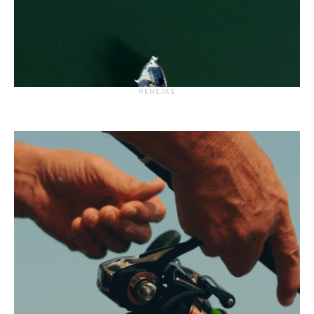
RĖMĖJAS