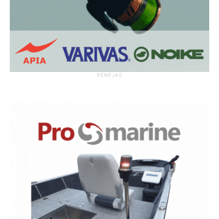
RĖMĖJAS