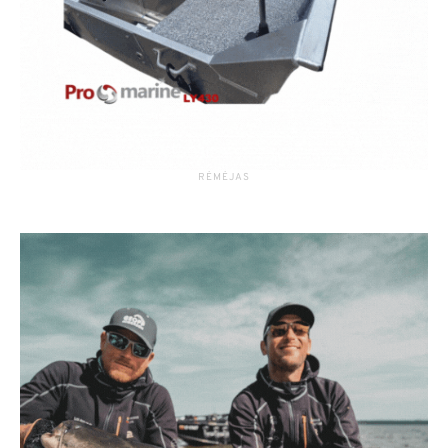
RĖMĖJAS