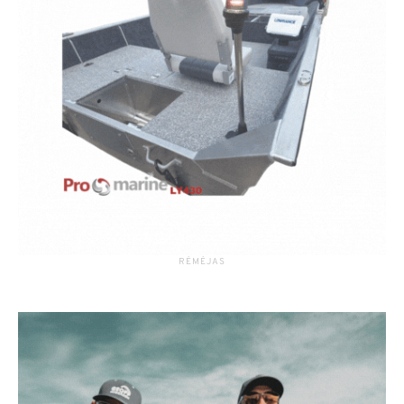
RĖMĖJAS