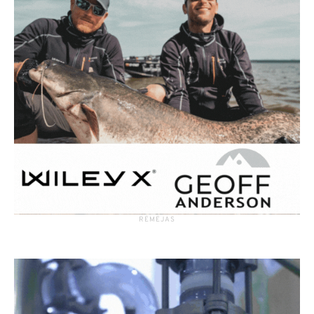
RĖMĖJAS