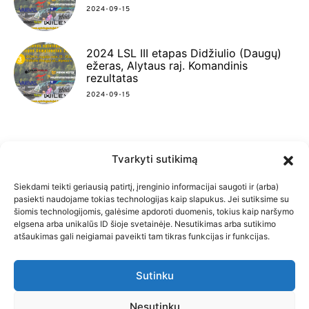
2024-09-15
2024 LSL III etapas Didžiulio (Daugų)
ežeras, Alytaus raj. Komandinis
rezultatas
2024-09-15
Tvarkyti sutikimą
FACEBOOK
INSTAGRAM
YOUTUBE
Siekdami teikti geriausią patirtį, įrenginio informacijai saugoti ir (arba)
pasiekti naudojame tokias technologijas kaip slapukus. Jei sutiksime su
šiomis technologijomis, galėsime apdoroti duomenis, tokius kaip naršymo
elgsena arba unikalūs ID šioje svetainėje. Nesutikimas arba sutikimo
atšaukimas gali neigiamai paveikti tam tikras funkcijas ir funkcijas.
PRADŽIA
SLAPUKŲ POLITIKA
Sutinku
PRIVATUMO POLITIKA
KONTAKTAI
Lietuvos spiningautojų lygos čempionatas nuo 2010
Nesutinku