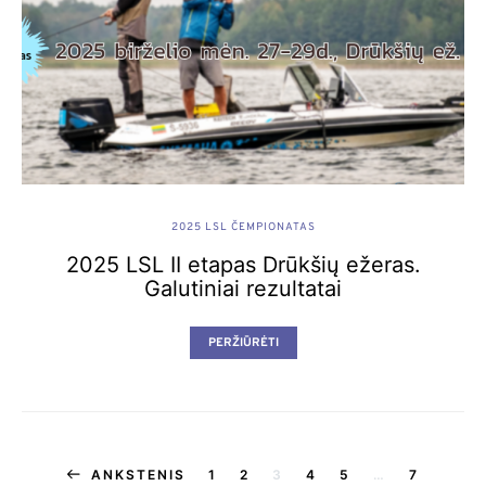
2025 LSL ČEMPIONATAS
2025 LSL II etapas Drūkšių ežeras.
Galutiniai rezultatai
PERŽIŪRĖTI
Įrašų
ANKSTENIS
1
2
3
4
5
…
7