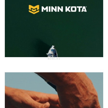
RĖMĖJAS