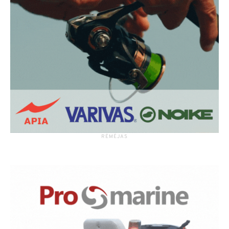
RĖMĖJAS