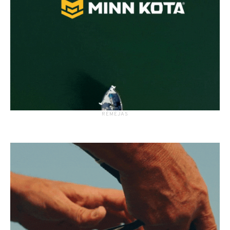
RĖMĖJAS