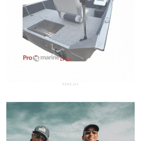
RĖMĖJAS