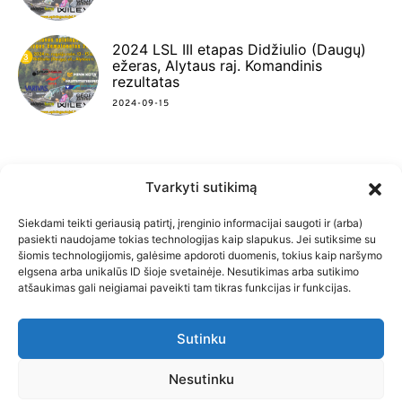
2024 LSL III etapas Didžiulio (Daugų)
ežeras, Alytaus raj. Komandinis
rezultatas
2024-09-15
Tvarkyti sutikimą
FACEBOOK
INSTAGRAM
YOUTUBE
Siekdami teikti geriausią patirtį, įrenginio informacijai saugoti ir (arba)
pasiekti naudojame tokias technologijas kaip slapukus. Jei sutiksime su
šiomis technologijomis, galėsime apdoroti duomenis, tokius kaip naršymo
elgsena arba unikalūs ID šioje svetainėje. Nesutikimas arba sutikimo
atšaukimas gali neigiamai paveikti tam tikras funkcijas ir funkcijas.
PRADŽIA
SLAPUKŲ POLITIKA
Sutinku
PRIVATUMO POLITIKA
KONTAKTAI
Lietuvos spiningautojų lygos čempionatas nuo 2010
Nesutinku
m.