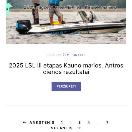
2025 LSL ČEMPIONATAS
2025 LSL III etapas Kauno marios. Antros
dienos rezultatai
PERŽIŪRĖTI
Įrašų
ANKSTENIS
1
2
3
4
…
7
SEKANTIS
puslapiavimas