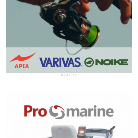
RĖMĖJAS