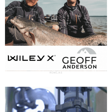
RĖMĖJAS