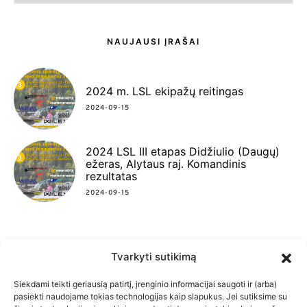
NAUJAUSI ĮRAŠAI
2024 m. LSL ekipažų reitingas
2024-09-15
2024 LSL III etapas Didžiulio (Daugų)
ežeras, Alytaus raj. Komandinis
rezultatas
2024-09-15
Tvarkyti sutikimą
FACEBOOK
INSTAGRAM
YOUTUBE
Siekdami teikti geriausią patirtį, įrenginio informacijai saugoti ir (arba)
pasiekti naudojame tokias technologijas kaip slapukus. Jei sutiksime su