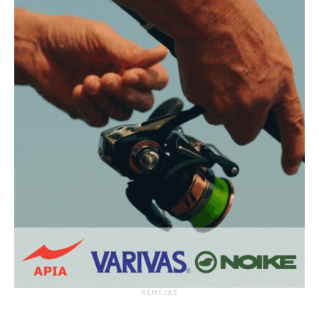
RĖMĖJAS