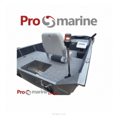
RĖMĖJAS