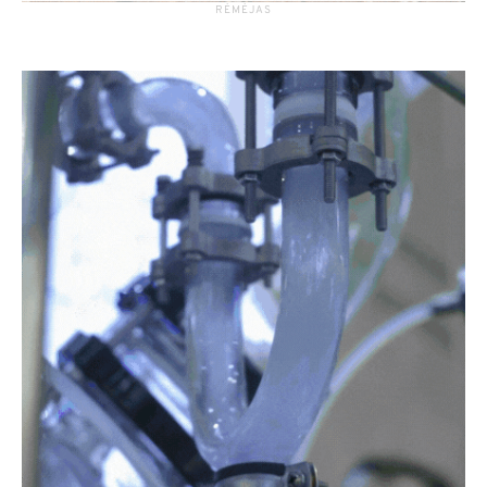
RĖMĖJAS