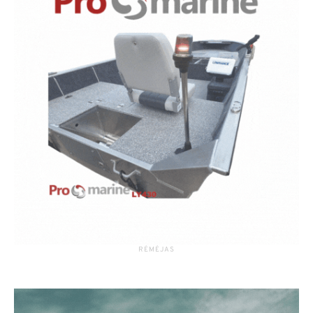
RĖMĖJAS