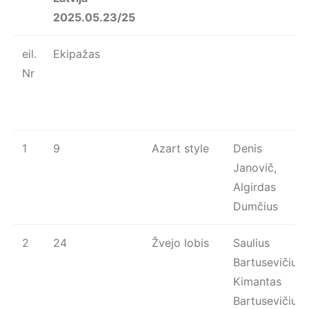
2025.05.23/25
eil.
Ekipažas
Nr
1
9
Azart style
Denis
Janovič,
Algirdas
Dumčius
2
24
Žvejo lobis
Saulius
Bartusevičius,
Kimantas
Bartusevičius