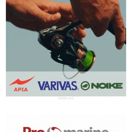
RĖMĖJAS