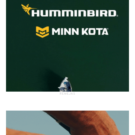
RĖMĖJAS