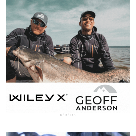
RĖMĖJAS