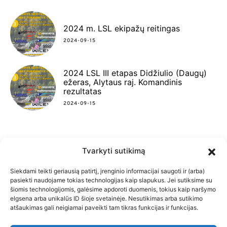
2024 m. LSL ekipažų reitingas
2024-09-15
2024 LSL III etapas Didžiulio (Daugų)
ežeras, Alytaus raj. Komandinis
rezultatas
2024-09-15
Tvarkyti sutikimą
FACEBOOK
INSTAGRAM
YOUTUBE
Siekdami teikti geriausią patirtį, įrenginio informacijai saugoti ir (arba)
pasiekti naudojame tokias technologijas kaip slapukus. Jei sutiksime su
šiomis technologijomis, galėsime apdoroti duomenis, tokius kaip naršymo
elgsena arba unikalūs ID šioje svetainėje. Nesutikimas arba sutikimo
atšaukimas gali neigiamai paveikti tam tikras funkcijas ir funkcijas.