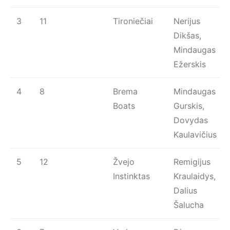
3
11
Tironiečiai
Nerijus
Dikšas,
Mindaugas
Ežerskis
4
8
Brema
Mindaugas
Boats
Gurskis,
Dovydas
Kaulavičius
5
12
Žvejo
Remigijus
Instinktas
Kraulaidys,
Dalius
Šalucha