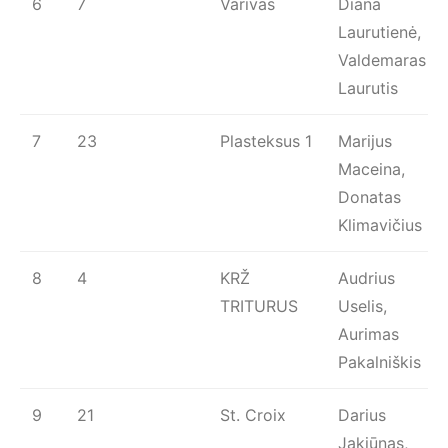
6
7
Varivas
Diana
Laurutienė,
Valdemaras
Laurutis
7
23
Plasteksus 1
Marijus
Maceina,
Donatas
Klimavičius
8
4
KRŽ
Audrius
TRITURUS
Uselis,
Aurimas
Pakalniškis
9
21
St. Croix
Darius
Jakiūnas,