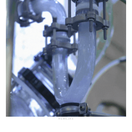
RĖMĖJAS