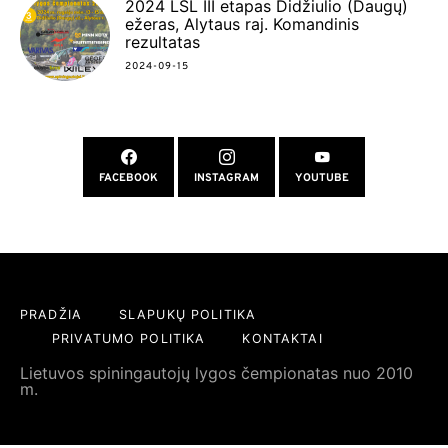
2024 LSL III etapas Didžiulio (Daugų)
ežeras, Alytaus raj. Komandinis
rezultatas
2024-09-15
FACEBOOK
INSTAGRAM
YOUTUBE
PRADŽIA
SLAPUKŲ POLITIKA
PRIVATUMO POLITIKA
KONTAKTAI
Lietuvos spiningautojų lygos čempionatas nuo 2010
m.