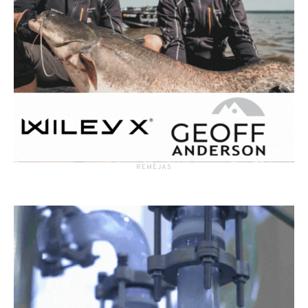
RĖMĖJAS