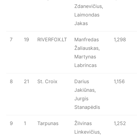
Zdanevičius,
Laimondas
Jakas
7
19
RIVERFOX.LT
Manfredas
1,298
Žaliauskas,
Martynas
Labrincas
8
21
St. Croix
Darius
1,156
Jakiūnas,
Jurgis
Stanapėdis
9
1
Tarpunas
Žilvinas
1,252
Linkevičius,