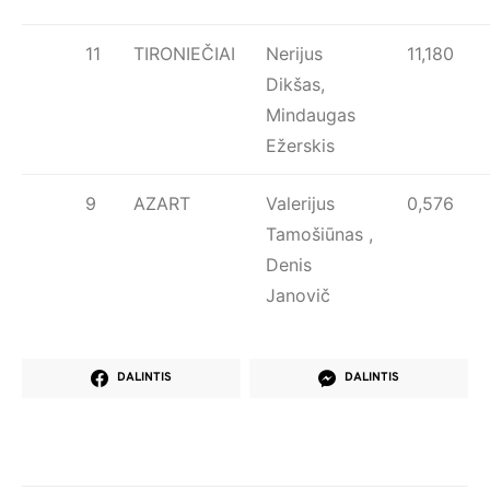
11
TIRONIEČIAI
Nerijus
11,180
Dikšas,
Mindaugas
Ežerskis
9
AZART
Valerijus
0,576
Tamošiūnas ,
Denis
Janovič
DALINTIS
DALINTIS