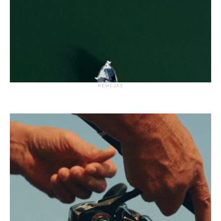
RĖMĖJAS