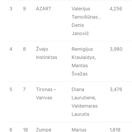
3
9
AZART
Valerijus
4,256
Tamošiūnas ,
Denis
Janovič
4
8
Žvejo
Remigijus
3,980
Instinktas
Kraulaidys,
Mantas
Švažas
5
7
Tironas –
Diana
3,476
Varivas
Laurutienė,
Valdemaras
Laurutis
6
18
Zumpė
Marius
1,818