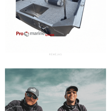
RĖMĖJAS