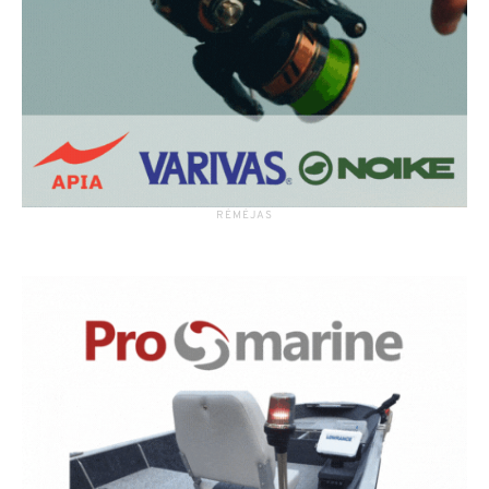
RĖMĖJAS