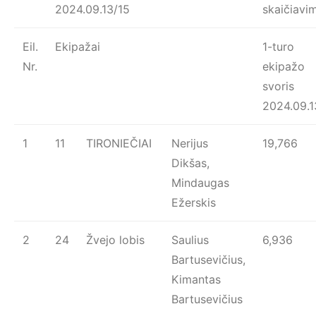
2024.09.13/15
skaičiavi
Eil.
Ekipažai
1-turo
Nr.
ekipažo
svoris
2024.09.1
1
11
TIRONIEČIAI
Nerijus
19,766
Dikšas,
Mindaugas
Ežerskis
2
24
Žvejo lobis
Saulius
6,936
Bartusevičius,
Kimantas
Bartusevičius