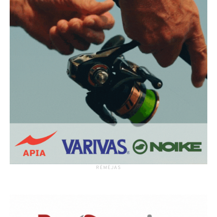
RĖMĖJAS