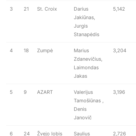
3
21
St. Croix
Darius
5,142
Jakiūnas,
Jurgis
Stanapėdis
4
18
Zumpė
Marius
3,204
Zdanevičius,
Laimondas
Jakas
5
9
AZART
Valerijus
3,196
Tamošiūnas ,
Denis
Janovič
6
24
Žvejo lobis
Saulius
2,726