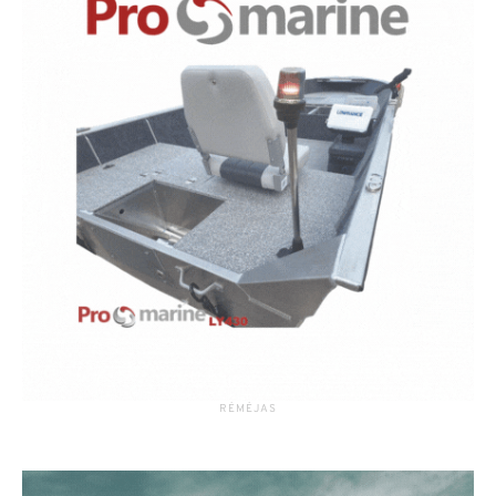
RĖMĖJAS