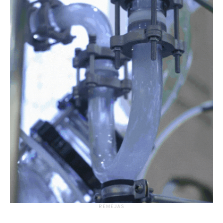
RĖMĖJAS