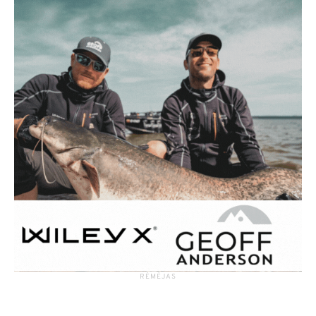
RĖMĖJAS