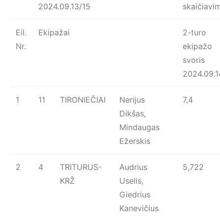
2024.09.13/15
skaičiavi
Eil.
Ekipažai
2-turo
Nr.
ekipažo
svoris
2024.09.1
1
11
TIRONIEČIAI
Nerijus
7,4
Dikšas,
Mindaugas
Ežerskis
2
4
TRITURUS-
Audrius
5,722
KRŽ
Uselis,
Giedrius
Kanevičius