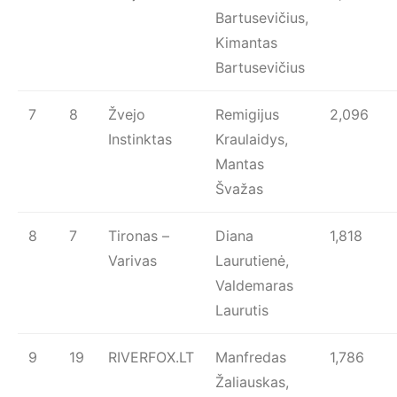
Bartusevičius,
Kimantas
Bartusevičius
7
8
Žvejo
Remigijus
2,096
Instinktas
Kraulaidys,
Mantas
Švažas
8
7
Tironas –
Diana
1,818
Varivas
Laurutienė,
Valdemaras
Laurutis
9
19
RIVERFOX.LT
Manfredas
1,786
Žaliauskas,