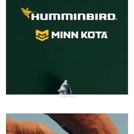
RĖMĖJAS