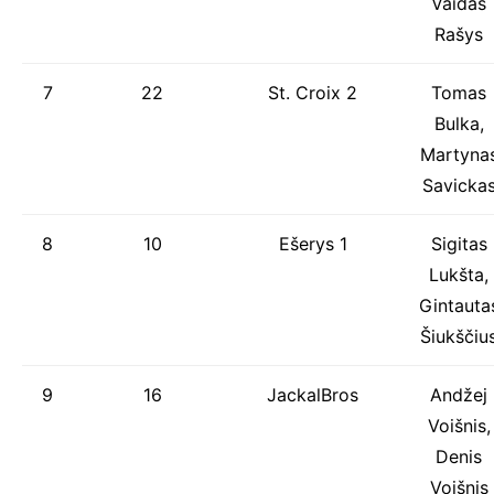
Vaidas
Rašys
7
22
St. Croix 2
Tomas
Bulka,
Martyna
Savicka
8
10
Ešerys 1
Sigitas
Lukšta,
Gintauta
Šiukščiu
9
16
JackalBros
Andžej
Voišnis,
Denis
Voišnis