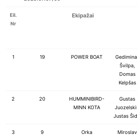
Eil.
Ekipažai
Nr
1
19
POWER BOAT
Gedimina
Švilpa,
Domas
Kelpšas
2
20
HUMMINIBIRD-
Gustas
MINN KOTA
Juozelski
Justas Šid
3
9
Orka
Miroslav