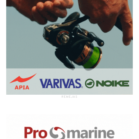
RĖMĖJAS