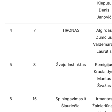
Klepus,
Denis
Janovič
4
7
TIRONAS
Algirdas
Dumčius
Valdemar
Laurutis
5
8
Žvejo Instinktas
Remigiju
Kraulaidy
Mantas
Švažas
6
15
Spiningavimas.lt
Irmanta
Šiauriečiai
Žalnieriūn