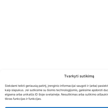
Tvarkyti sutikimą
Siekdami teikti geriausią patirtį, įrenginio informacijai saugoti ir (arba) pasi
kaip slapukus. Jei sutiksime su šiomis technologijomis, galėsime apdoroti d
elgsena arba unikalūs ID šioje svetainėje. Nesutikimas arba sutikimo atšauki
tikras funkcijas ir funkcijas.