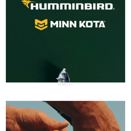
RĖMĖJAS