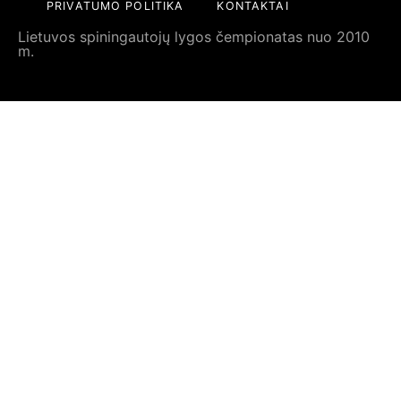
PRIVATUMO POLITIKA
KONTAKTAI
Lietuvos spiningautojų lygos čempionatas nuo 2010
m.