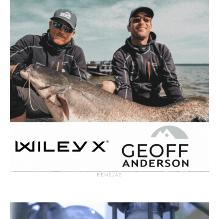
RĖMĖJAS