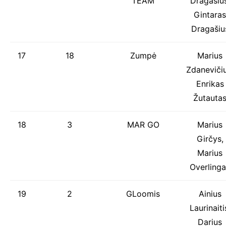
TEAM
Dragašius
Gintaras
Dragašiu
17
18
Zumpė
Marius
Zdanevičiu
Enrikas
Žutauta
18
3
MAR GO
Marius
Girčys,
Marius
Overlinga
19
2
GLoomis
Ainius
Laurinaiti
Darius