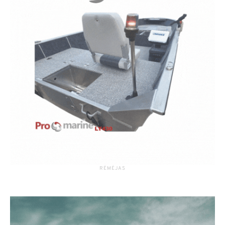
RĖMĖJAS