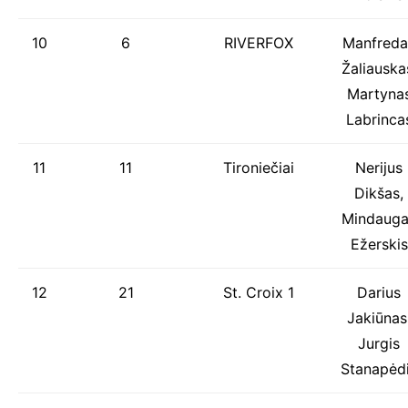
10
6
RIVERFOX
Manfreda
Žaliauska
Martyna
Labrinca
11
11
Tironiečiai
Nerijus
Dikšas,
Mindauga
Ežerskis
12
21
St. Croix 1
Darius
Jakiūnas
Jurgis
Stanapėd