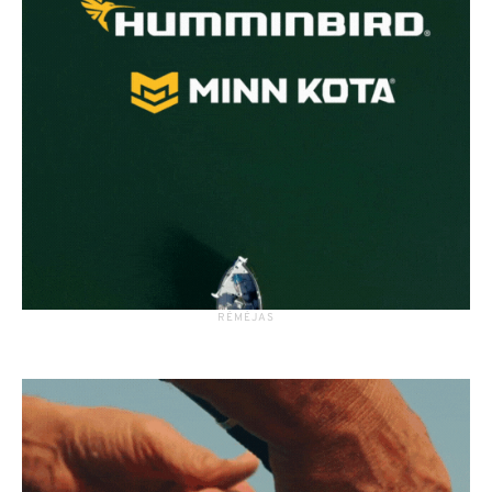
RĖMĖJAS