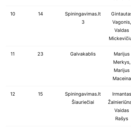
10
14
Spiningavimas.lt
Gintauta
3
Vagonis,
Valdas
Mickeviči
11
23
Galvakablis
Marijus
Merkys,
Marijus
Maceina
12
15
Spiningavimas.lt
Irmanta
Šiauriečiai
Žalnieriūn
Vaidas
Rašys