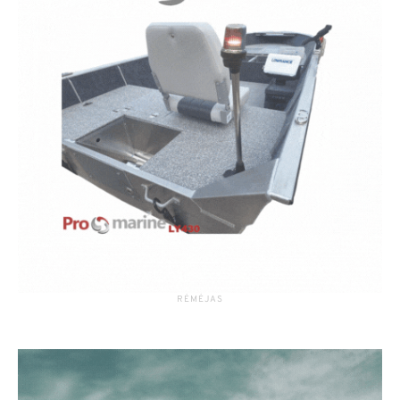
RĖMĖJAS