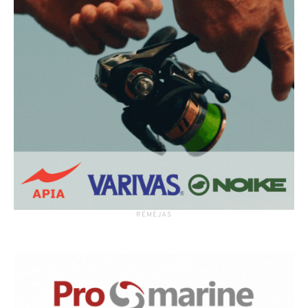
RĖMĖJAS