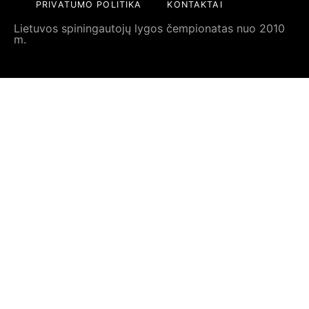
PRIVATUMO POLITIKA
KONTAKTAI
Lietuvos spiningautojų lygos čempionatas nuo 2010
m.