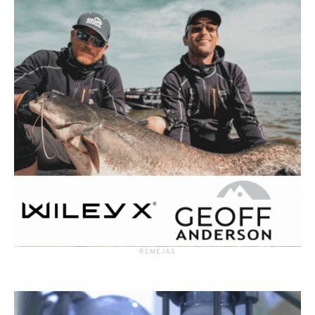
RĖMĖJAS