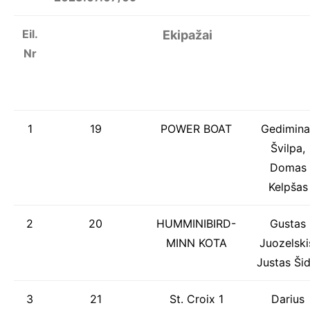
Eil.
Ekipažai
Nr
1
19
POWER BOAT
Gedimina
Švilpa,
Domas
Kelpšas
2
20
HUMMINIBIRD-
Gustas
MINN KOTA
Juozelski
Justas Šid
3
21
St. Croix 1
Darius