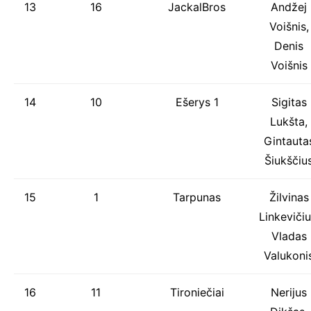
13
16
JackalBros
Andžej
Voišnis,
Denis
Voišnis
14
10
Ešerys 1
Sigitas
Lukšta,
Gintauta
Šiukščiu
15
1
Tarpunas
Žilvinas
Linkevičiu
Vladas
Valukoni
16
11
Tironiečiai
Nerijus