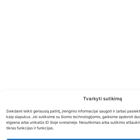
Tvarkyti sutikimą
Siekdami teikti geriausią patirtį, įrenginio informacijai saugoti ir (arba) pasi
kaip slapukus. Jei sutiksime su šiomis technologijomis, galėsime apdoroti d
elgsena arba unikalūs ID šioje svetainėje. Nesutikimas arba sutikimo atšauki
tikras funkcijas ir funkcijas.