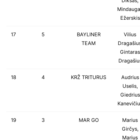
Dikšas,
Mindauga
Ežerskis
17
5
BAYLINER
Vilius
TEAM
Dragašius
Gintaras
Dragašiu
18
4
KRŽ TRITURUS
Audrius
Uselis,
Giedrius
Kanevičiu
19
3
MAR GO
Marius
Girčys,
Marius