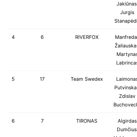
Jakiūnas
Jurgis
Stanapėd
4
6
RIVERFOX
Manfreda
Žaliauska
Martyna
Labrinca
5
17
Team Swedex
Laimona
Putvinska
Zdislav
Buchoveck
6
7
TIRONAS
Algirdas
Dumčius