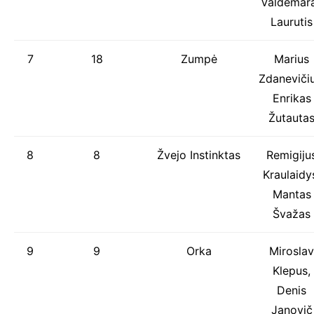
Valdemar
Laurutis
7
18
Zumpė
Marius
Zdanevičiu
Enrikas
Žutauta
8
8
Žvejo Instinktas
Remigiju
Kraulaidy
Mantas
Švažas
9
9
Orka
Miroslav
Klepus,
Denis
Janovič