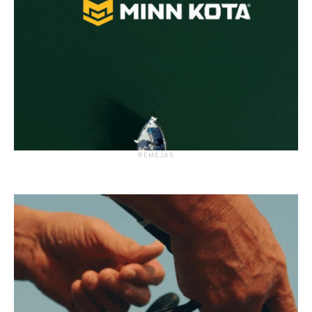
RĖMĖJAS