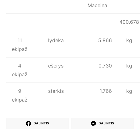
Maceina
400.678
11
lydeka
5.866
kg
ekipaž
4
ešerys
0.730
kg
ekipaž
9
starkis
1.766
kg
ekipaž
DALINTIS
DALINTIS