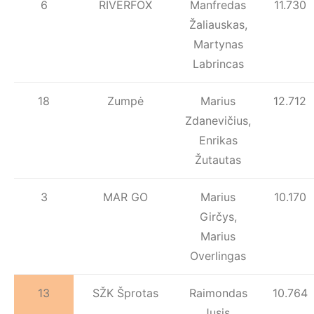
6
RIVERFOX
Manfredas
11.730
Žaliauskas,
Martynas
Labrincas
18
Zumpė
Marius
12.712
Zdanevičius,
Enrikas
Žutautas
3
MAR GO
Marius
10.170
Girčys,
Marius
Overlingas
13
SŽK Šprotas
Raimondas
10.764
Jusis,