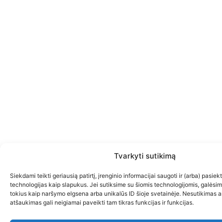
Tvarkyti sutikimą
Siekdami teikti geriausią patirtį, įrenginio informacijai saugoti ir (arba) pasie
technologijas kaip slapukus. Jei sutiksime su šiomis technologijomis, galėsi
tokius kaip naršymo elgsena arba unikalūs ID šioje svetainėje. Nesutikimas a
atšaukimas gali neigiamai paveikti tam tikras funkcijas ir funkcijas.