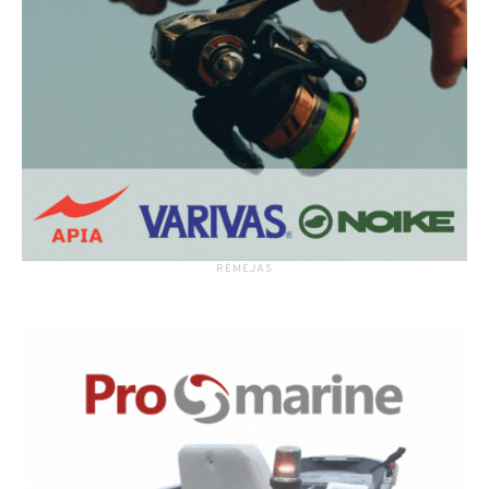
RĖMĖJAS