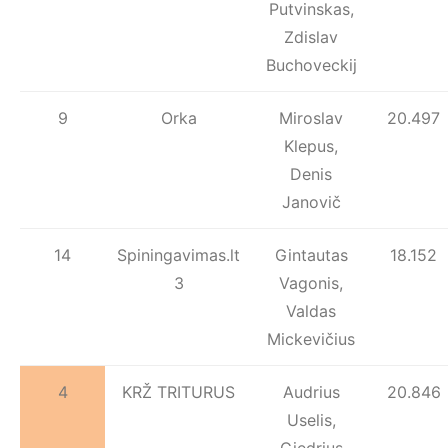
Putvinskas,
Zdislav
Buchoveckij
9
Orka
Miroslav
20.497
Klepus,
Denis
Janovič
14
Spiningavimas.lt
Gintautas
18.152
3
Vagonis,
Valdas
Mickevičius
4
KRŽ TRITURUS
Audrius
20.846
Uselis,