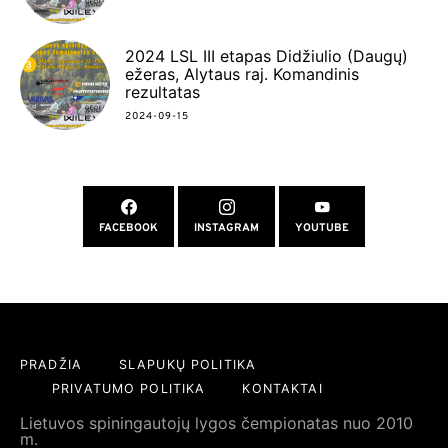
2024 LSL III etapas Didžiulio (Daugų)
ežeras, Alytaus raj. Komandinis
rezultatas
2024-09-15
FACEBOOK
INSTAGRAM
YOUTUBE
PRADŽIA
SLAPUKŲ POLITIKA
PRIVATUMO POLITIKA
KONTAKTAI
Lietuvos spiningautojų lygos čempionatas nuo 2010
m.