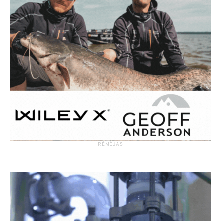
RĖMĖJAS