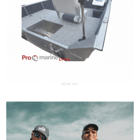
RĖMĖJAS