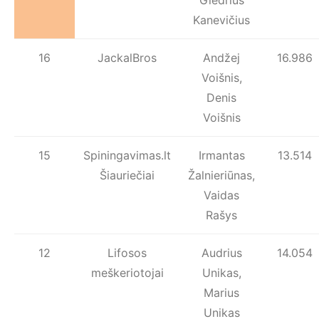
Giedrius
Kanevičius
16
JackalBros
Andžej
16.986
Voišnis,
Denis
Voišnis
15
Spiningavimas.lt
Irmantas
13.514
Šiauriečiai
Žalnieriūnas,
Vaidas
Rašys
12
Lifosos
Audrius
14.054
meškeriotojai
Unikas,
Marius
Unikas