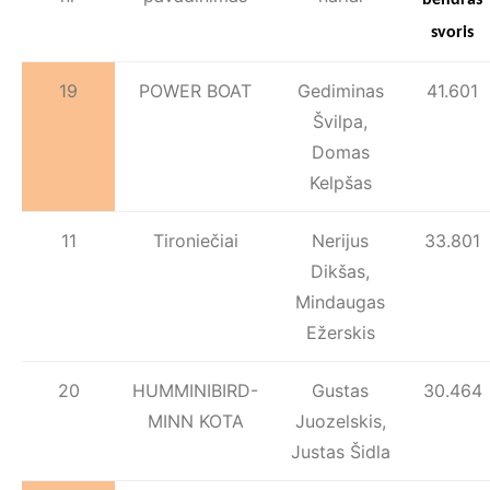
bendras
svoris
19
POWER BOAT
Gediminas
41.601
Švilpa,
Domas
Kelpšas
11
Tironiečiai
Nerijus
33.801
Dikšas,
Mindaugas
Ežerskis
20
HUMMINIBIRD-
Gustas
30.464
MINN KOTA
Juozelskis,
Justas Šidla