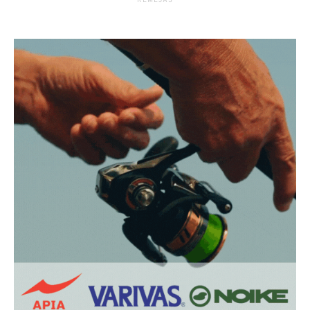
RĖMĖJAS