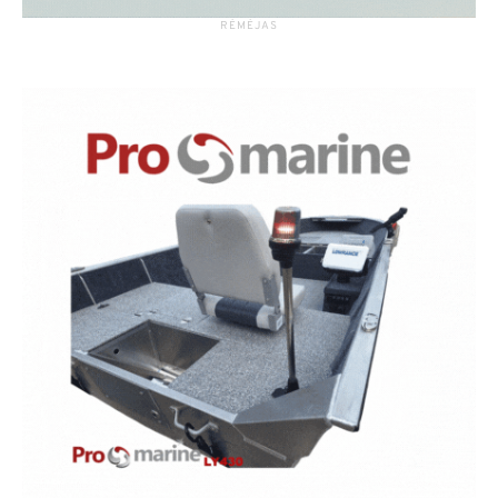
RĖMĖJAS