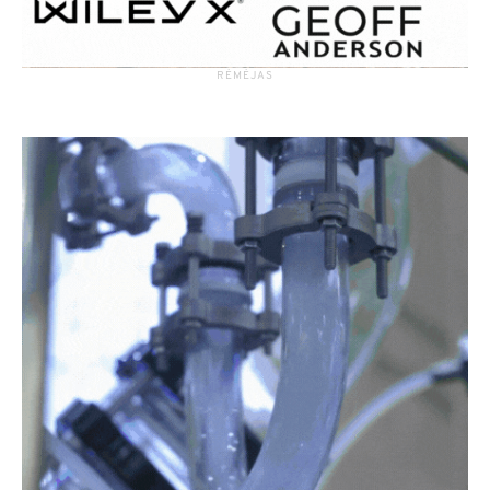
RĖMĖJAS