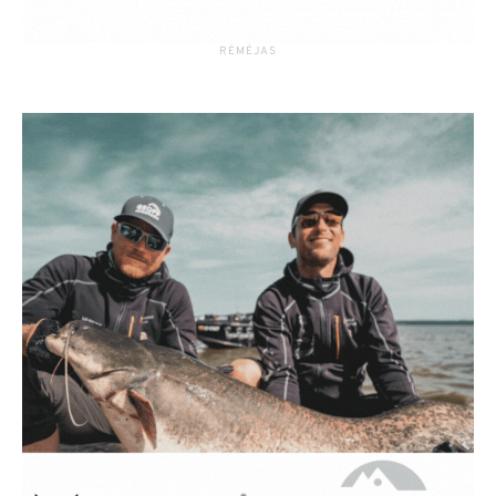
RĖMĖJAS