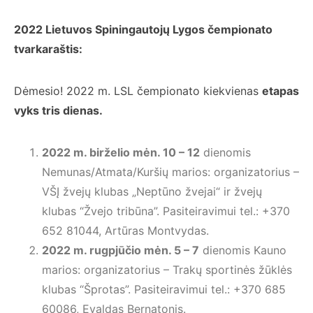
2022 Lietuvos Spiningautojų Lygos čempionato
tvarkaraštis:
Dėmesio! 2022 m. LSL čempionato kiekvienas
etapas
vyks
tris dienas.
2022 m. bir
želio mėn. 10 – 12
dienomis
Nemunas/Atmata/Kuršių marios: organizatorius –
VŠĮ žvejų klubas „Neptūno žvejai“ ir žvejų
klubas “Žvejo tribūna”. Pasiteiravimui tel.: +370
652 81044, Artūras Montvydas.
2022 m. rugpjūčio mėn. 5 – 7
dienomis Kauno
marios: organizatorius – Trakų sportinės žūklės
klubas “Šprotas”. Pasiteiravimui tel.: +370 685
60086, Evaldas Bernatonis.