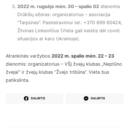
2022 m. rugs
ėjo mėn. 30 – spalio 02
dienomis
Drūkšių ežeras: organizatorius – asociacija
“Tarpūnas”. Pasiteiravimui tel.: +370 699 60424,
Žilvinas Linkevičius (Vieta gali keistis dėl covid
situacijos ar karo Ukrainoje).
Atrankinės varžybos
2022 m. spalio m
ėn. 22 – 23
dienomis: organizatorius – VŠĮ žvejų klubas „Neptūno
žvejai“ ir žvejų klubas “Žvejo tribūna”. Vieta bus
patikslinta.
DALINTIS
DALINTIS