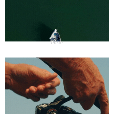
RĖMĖJAS