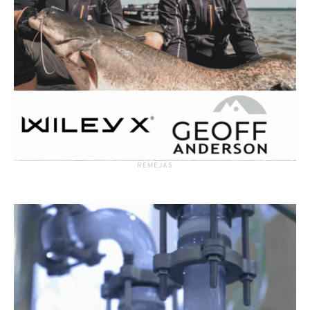
RĖMĖJAS