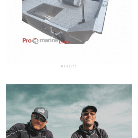
RĖMĖJAS