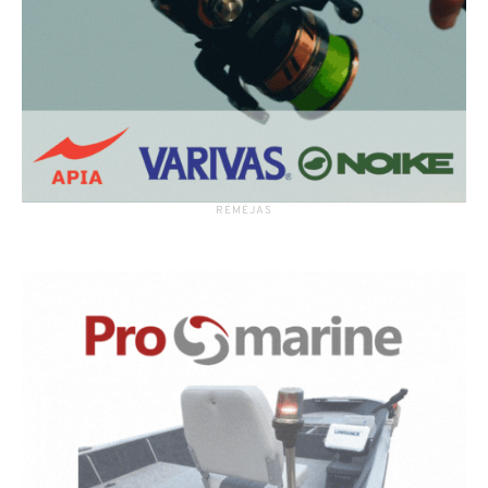
RĖMĖJAS