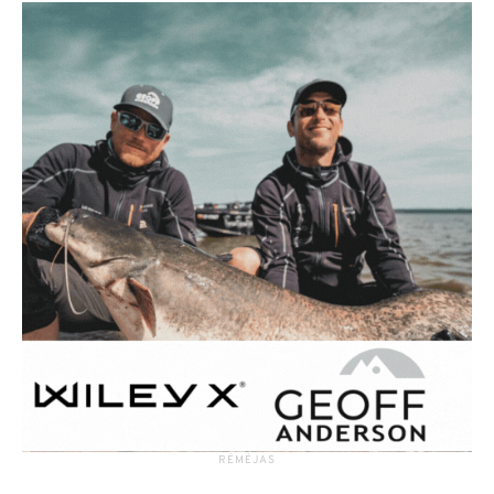
RĖMĖJAS