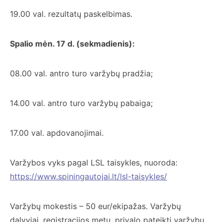
19.00 val. rezultatų paskelbimas.
Spalio mėn. 17 d. (sekmadienis):
08.00 val. antro turo varžybų pradžia;
14.00 val. antro turo varžybų pabaiga;
17.00 val. apdovanojimai.
Varžybos vyks pagal LSL taisykles, nuoroda:
https://www.spiningautojai.lt/lsl-taisykles/
Varžybų mokestis – 50 eur/ekipažas. Varžybų
dalyviai, registracijos metu, privalo pateikti varžybų