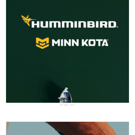
RĖMĖJAS