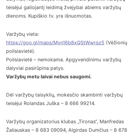
teisėjui galiojantį leidimą žvejybai abiems varžybų
dienoms. Kupiškio tv. yra išnuomotas.
Varžybų vieta:
https://goo.gl/maps/Mvn16b8xQStWwrqz5
(Vėžionių
poilsiavietė).
Poilsiavietė – nemokama. Apgyvendinimu varžybų
dalyviai pasirūpina patys.
Varžybų metu laivai nebus saugomi.
Dėl varžybų taisyklių, mokesčio skambinti varžybų
teisėjui Rolandas Juška – 8 666 99214.
Varžybų organizatorius klubas „Tironas“, Manfredas
Žaliauskas – 8 683 09094, Algirdas Dumčius – 8 678