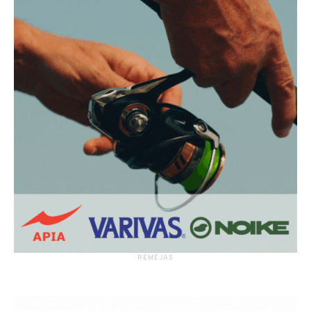
RĖMĖJAS