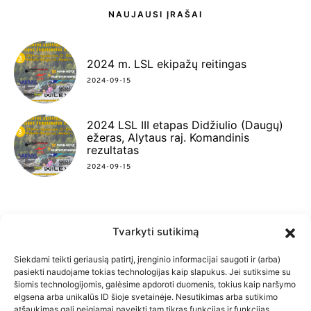
NAUJAUSI ĮRAŠAI
2024 m. LSL ekipažų reitingas
2024-09-15
2024 LSL III etapas Didžiulio (Daugų)
ežeras, Alytaus raj. Komandinis
rezultatas
2024-09-15
Tvarkyti sutikimą
FACEBOOK
INSTAGRAM
YOUTUBE
Siekdami teikti geriausią patirtį, įrenginio informacijai saugoti ir (arba)
pasiekti naudojame tokias technologijas kaip slapukus. Jei sutiksime su
šiomis technologijomis, galėsime apdoroti duomenis, tokius kaip naršymo
elgsena arba unikalūs ID šioje svetainėje. Nesutikimas arba sutikimo
atšaukimas gali neigiamai paveikti tam tikras funkcijas ir funkcijas.