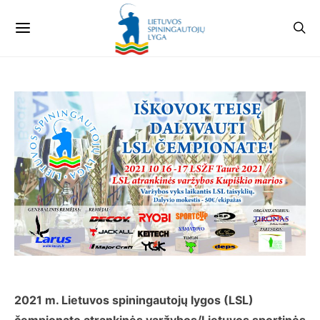
2021 m. Lietuvos spiningautojų lygos (LSL)
čempionato atrankinės varžybos/Lietuvos sportinės