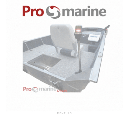
RĖMĖJAS