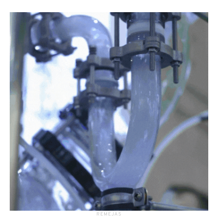
RĖMĖJAS