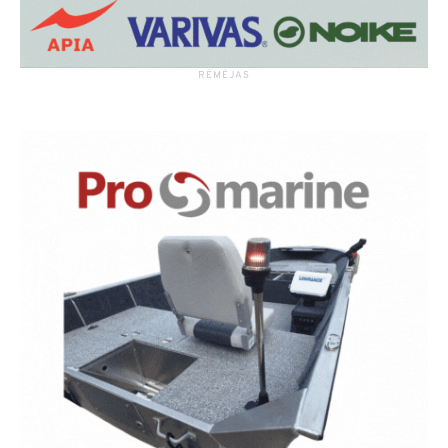
RĖMĖJAS