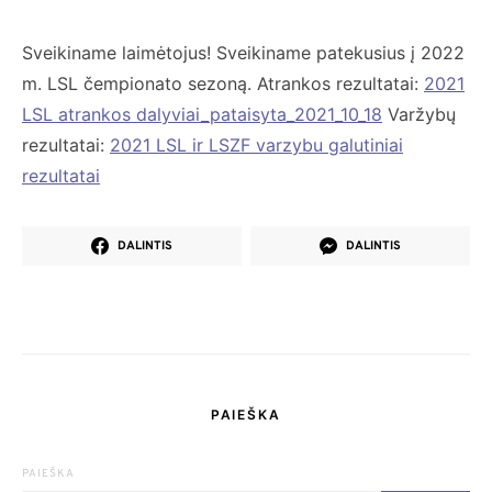
Sveikiname laimėtojus! Sveikiname patekusius į 2022
m. LSL čempionato sezoną. Atrankos rezultatai:
2021
LSL atrankos dalyviai_pataisyta_2021_10_18
Varžybų
rezultatai:
2021 LSL ir LSZF varzybu galutiniai
rezultatai
DALINTIS
DALINTIS
PAIEŠKA
PAIEŠKA