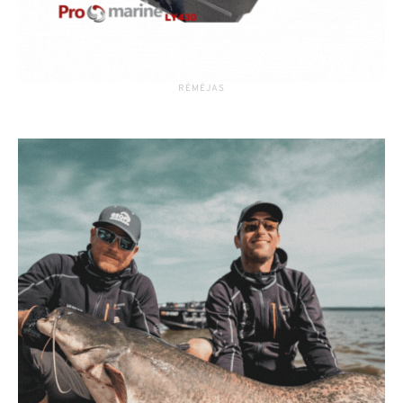
RĖMĖJAS