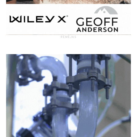
RĖMĖJAS