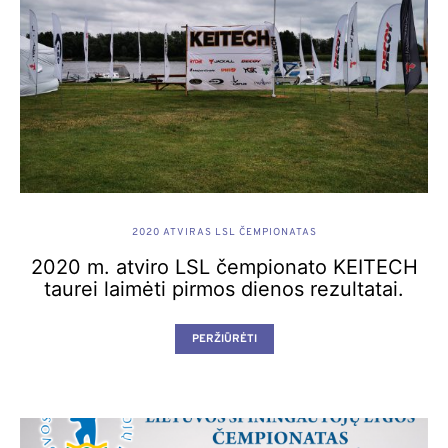
2020 ATVIRAS LSL ČEMPIONATAS
2020 m. atviro LSL čempionato KEITECH
taurei laimėti pirmos dienos rezultatai.
PERŽIŪRĖTI