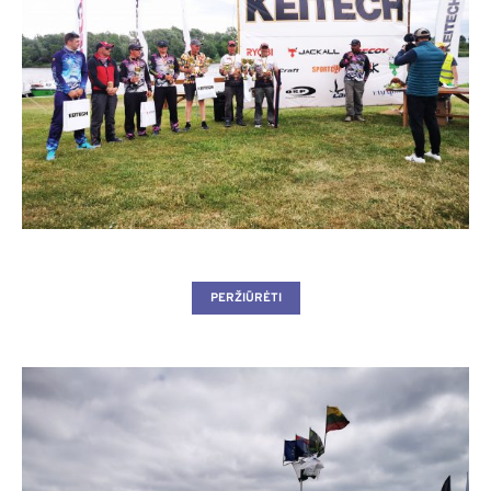
PERŽIŪRĖTI