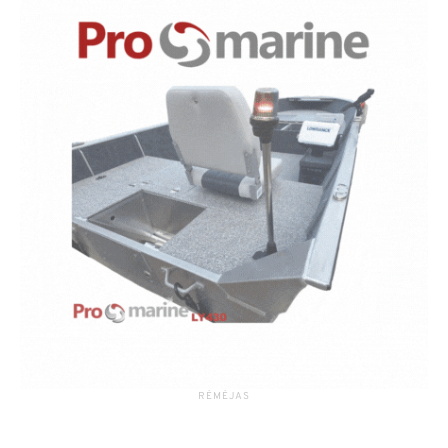
RĖMĖJAS