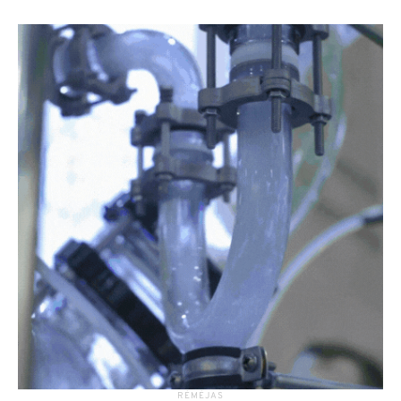
RĖMĖJAS