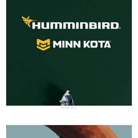
RĖMĖJAS