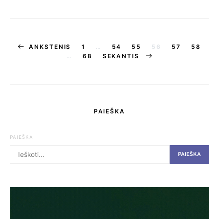
Įrašų
ANKSTENIS
1
…
54
55
56
57
58
…
68
SEKANTIS
puslapiavimas
PAIEŠKA
PAIEŠKA
PAIEŠKA