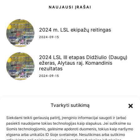
NAUJAUSI ĮRAŠAI
2024 m. LSL ekipažų reitingas
2024-09-15
2024 LSL III etapas Didžiulio (Daugų)
ežeras, Alytaus raj. Komandinis
rezultatas
2024-09-15
Tvarkyti sutikimą
FACEBOOK
INSTAGRAM
YOUTUBE
Siekdami teikti geriausią patirtį, įrenginio informacijai saugoti ir (arba)
pasiekti naudojame tokias technologijas kaip slapukus. Jei sutiksime su
šiomis technologijomis, galėsime apdoroti duomenis, tokius kaip naršymo
elgsena arba unikalūs ID šioje svetainėje. Nesutikimas arba sutikimo