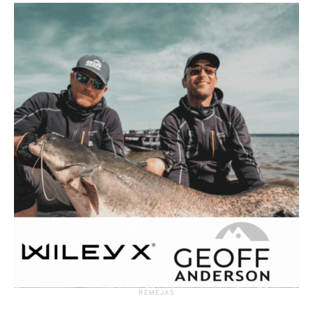
RĖMĖJAS