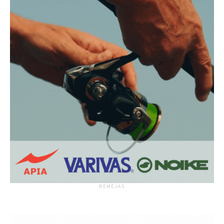
RĖMĖJAS